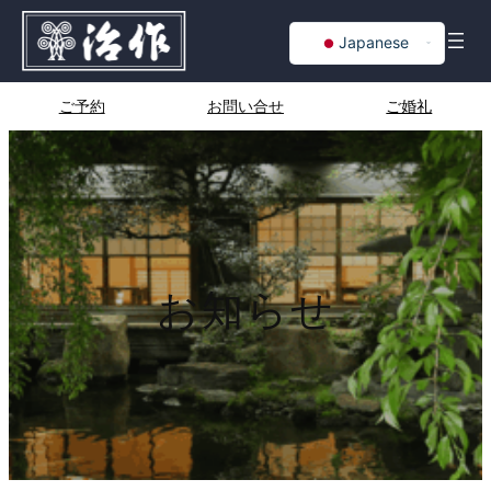
内
Japanese
容
を
English
ス
Chinese
ご予約
お問い合せ
ご婚礼
キ
Korean
ッ
プ
お知らせ