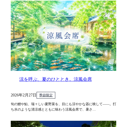
涼を呼ぶ、夏のひととき。涼風会席
2026年2月27日
季節限定
旬の鱧や鮎、瑞々しい夏野菜を、目にも涼やかな器に映して——。打
ち水のような清涼感とともに味わう涼風会席で、暑さ…