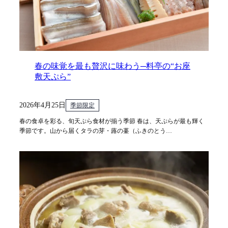
春の味覚を最も贅沢に味わう─料亭の“お座
敷天ぷら”
2026年4月25日
季節限定
春の食卓を彩る、旬天ぷら食材が揃う季節 春は、天ぷらが最も輝く
季節です。山から届くタラの芽・蕗の薹（ふきのとう…