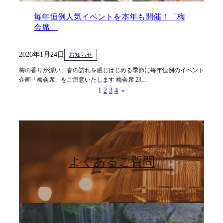
毎年恒例人気イベントを本年も開催！「梅
会席」
2026年1月24日
お知らせ
梅の香りが漂い、春の訪れを感じはじめる季節に毎年恒例のイベント
企画「梅会席」をご用意いたします 梅会席 23,…
1
2
3
4
»
よくあるご質問