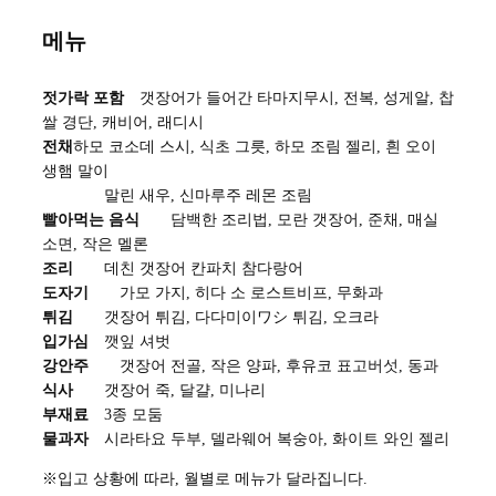
메뉴
젓가락 포함
갯장어가 들어간 타마지무시, 전복, 성게알, 찹
쌀 경단, 캐비어, 래디시
전채
하모 코소데 스시, 식초 그릇, 하모 조림 젤리, 흰 오이
생햄 말이
말린 새우, 신마루주 레몬 조림
빨아먹는 음식
담백한 조리법, 모란 갯장어, 준채, 매실
소면, 작은 멜론
조리
데친 갯장어 칸파치 참다랑어
도자기
가모 가지, 히다 소 로스트비프, 무화과
튀김
갯장어 튀김, 다다미이ワシ 튀김, 오크라
입가심
깻잎 셔벗
강안주
갯장어 전골, 작은 양파, 후유코 표고버섯, 동과
식사
갯장어 죽, 달걀, 미나리
부재료
3종 모둠
물과자
시라타요 두부, 델라웨어 복숭아, 화이트 와인 젤리
※입고 상황에 따라, 월별로 메뉴가 달라집니다.