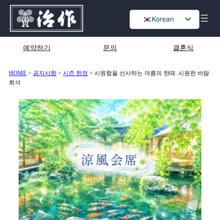
콘
Korean
텐
츠
Japanese
로
English
예약하기
문의
결혼식
바
Chinese
로
가
HOME
>
공지사항
>
시즌 한정
>
시원함을 선사하는 여름의 한때. 시원한 바람
회석
기