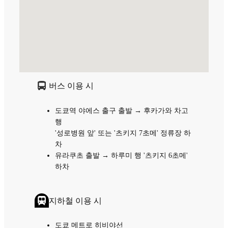
버스 이용 시
도쿄역 야에스 출구 출발 → 후카가와 차고
행
'성로병원 앞' 또는 '츠키지 7초메' 정류장 하
차
유라쿠초 출발 → 하루미 행 '츠키지 6초메'
하차
지하철 이용 시
도쿄 메트로 히비야선