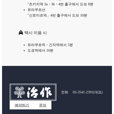
"츠키지역 3a・3b・4번 출구에서 도보 8분
유라쿠초선
"신토미초역」4번 출구에서 도보 10분
택시 이용 시
유라쿠초역・긴자역에서 5분
도쿄역에서 10분
전화
03-3541-2391
(대표)
예약하기
문의