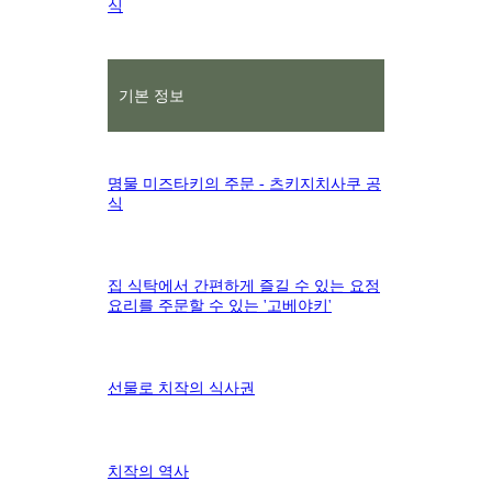
식
기본 정보
명물 미즈타키의 주문 - 츠키지치사쿠 공
식
집 식탁에서 간편하게 즐길 수 있는 요정
요리를 주문할 수 있는 '고베야키'
선물로 치작의 식사권
치작의 역사