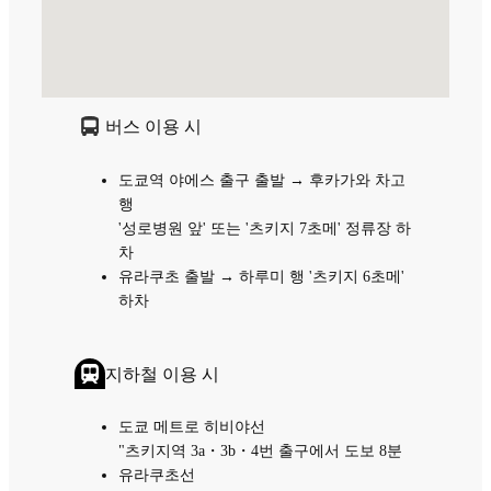
버스 이용 시
도쿄역 야에스 출구 출발 → 후카가와 차고
행
'성로병원 앞' 또는 '츠키지 7초메' 정류장 하
차
유라쿠초 출발 → 하루미 행 '츠키지 6초메'
하차
지하철 이용 시
도쿄 메트로 히비야선
"츠키지역 3a・3b・4번 출구에서 도보 8분
유라쿠초선