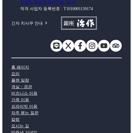
도쿄도 츄오구 아카시쵸 14-19
적격 사업자 등록번호 : T1010001139174
긴자 치사쿠 안내
홈 페이지
요리
플랜 일람
객실・경관
비즈니스 이용
가족 이용
프라이빗 이용
자주 묻는 질문
칼럼
오시는 길
95주년 기념일