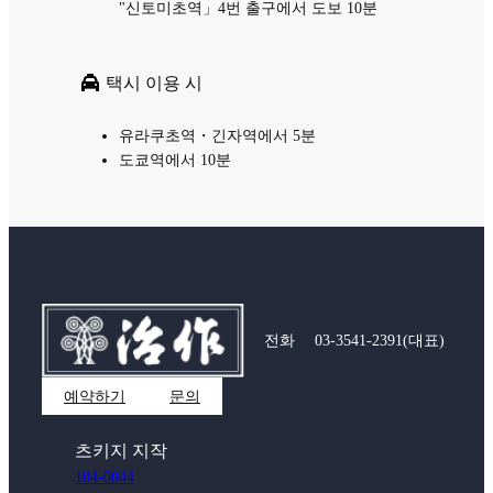
"신토미초역」4번 출구에서 도보 10분
택시 이용 시
유라쿠초역・긴자역에서 5분
도쿄역에서 10분
전화
03-3541-2391
(대표)
예약하기
문의
츠키지 지작
104-0044