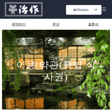
콘
Korean
텐
츠
Japanese
로
English
예약하기
문의
결혼식
바
Chinese
로
가
기
이용 약관(특별 식
사권)