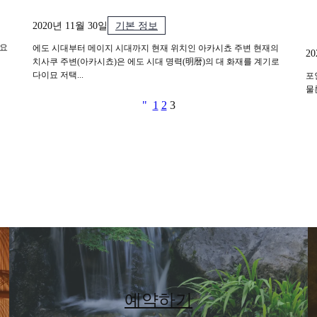
2020년 11월 30일
기본 정보
 요
에도 시대부터 메이지 시대까지 현재 위치인 아카시쵸 주변 현재의
2
치사쿠 주변(아카시쵸)은 에도 시대 명력(明暦)의 대 화재를 계기로
다이묘 저택...
포
물
"
1
2
3
예약하기