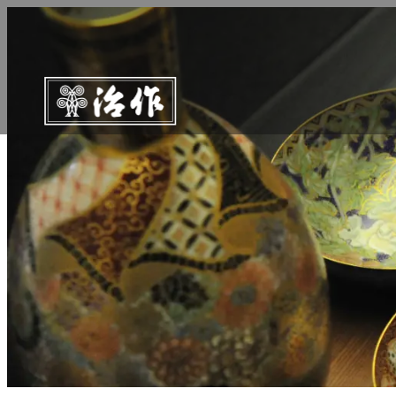
콘
텐
츠
로
바
로
가
기