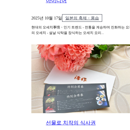
아이디어
2025년 10월 17일
일본의 축제・풍습
현대의 오세치事情・인기 트렌드 - 전통을 계승하며 진화하는 요
의 오세치 - 설날 식탁을 장식하는 오세치 요리...
선물로 치작의 식사권