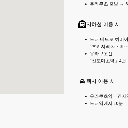
유라쿠초 출발 → 하
지하철 이용 시
도쿄 메트로 히비
"츠키지역 3a・3b
유라쿠초선
"신토미초역」4번 
택시 이용 시
유라쿠초역・긴자역
도쿄역에서 10분