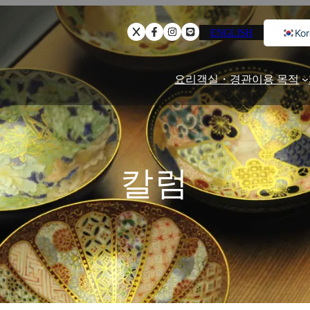
ENGLISH
Ko
Japa
Engli
요리
객실・경관
이용 목적
Chine
칼럼