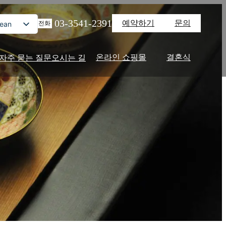
03-3541-2391
예약하기
문의
rean
전화
nese
sh
온라인 쇼핑몰
결혼식
자주 묻는 질문
오시는 길
se