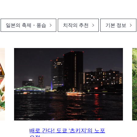
일본의 축제・풍습
치작의 추천
기본 정보
배로 간다! 도쿄 '츠키지'의 노포