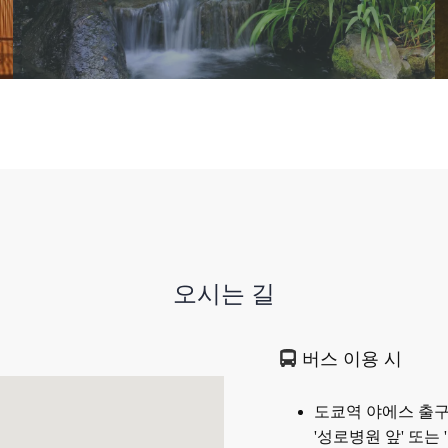
오시는 길
버스 이용 시
도쿄역 야에스 출구
'성로병원 앞' 또는