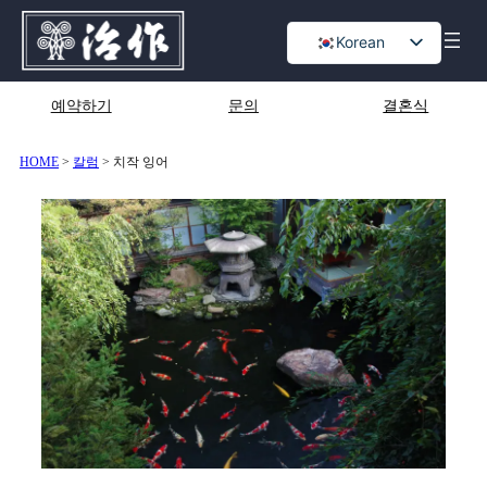
콘
Korean
텐
츠
Japanese
로
English
예약하기
문의
결혼식
바
Chinese
로
가
HOME
>
칼럼
>
치작 잉어
기