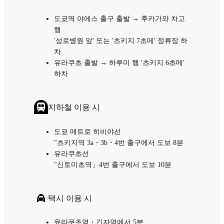
도쿄역 야에스 출구 출발 → 후카가와 차고
행
'성로병원 앞' 또는 '츠키지 7초메' 정류장 하
차
유라쿠초 출발 → 하루미 행 '츠키지 6초메'
하차
지하철 이용 시
도쿄 메트로 히비야선
"츠키지역 3a・3b・4번 출구에서 도보 8분
유라쿠초선
"신토미초역」4번 출구에서 도보 10분
택시 이용 시
유라쿠초역・긴자역에서 5분