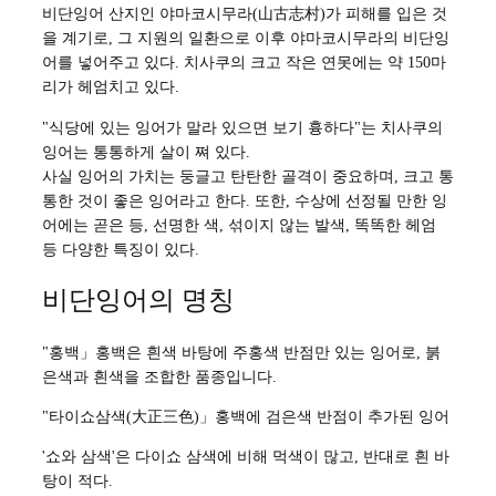
비단잉어 산지인 야마코시무라(山古志村)가 피해를 입은 것
을 계기로, 그 지원의 일환으로 이후 야마코시무라의 비단잉
어를 넣어주고 있다. 치사쿠의 크고 작은 연못에는 약 150마
리가 헤엄치고 있다.
"식당에 있는 잉어가 말라 있으면 보기 흉하다"는 치사쿠의
잉어는 통통하게 살이 쪄 있다.
사실 잉어의 가치는 둥글고 탄탄한 골격이 중요하며, 크고 통
통한 것이 좋은 잉어라고 한다. 또한, 수상에 선정될 만한 잉
어에는 곧은 등, 선명한 색, 섞이지 않는 발색, 똑똑한 헤엄
등 다양한 특징이 있다.
비단잉어의 명칭
"홍백」홍백은 흰색 바탕에 주홍색 반점만 있는 잉어로, 붉
은색과 흰색을 조합한 품종입니다.
"타이쇼삼색(大正三色)」홍백에 검은색 반점이 추가된 잉어
'쇼와 삼색'은 다이쇼 삼색에 비해 먹색이 많고, 반대로 흰 바
탕이 적다.