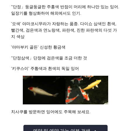
"단정」둥글둥글한 주홍색 반점이 머리에 하나만 있는 잉어.
일장기를 형상화하여 해외에서도 인기.
'오색' 야마코시무라가 자랑하는 품종. 다이쇼 삼색인 흰색,
빨간색, 검은색과 연노랑색, 파란색, 진한 파란색의 다섯 가
지 색상
'야마부키 골든' 신성한 황금색
"단정삼색」단정에 검은색을 조금 더한 것
'키쿠스이' 주황색과 흰색의 독일 잉어
치사쿠를 방문하면 잉어에도 주목해 보세요.
예약 및 예약 가능 여부 검색