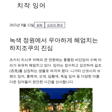
치작 잉어
2025년 8월 12일
칼럼
요정의 환대
녹색 정원에서 우아하게 헤엄치는
하치조쿠의 진심
츠키지 치사쿠 저택의 큰 연못에는 통통한 비단잉어 수백 마
리가 유유히 헤엄치고 있다. 잉어는 장수하고 강건하여 길조
(吉兆)를 상징하는 생물로 여겨져 왔다. 니가타 산코시의 브
랜드 잉어, 홍백색, 오색, 담황색, 독일 잉어 등 다양한 아름
다운 잉어들이 편안한 시간을 선사합니다.