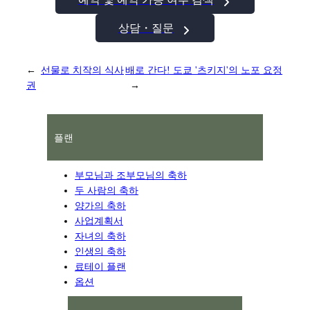
상담・질문
←
선물로 치작의 식사
배로 간다! 도쿄 '츠키지'의 노포 요정
권
→
플랜
부모님과 조부모님의 축하
두 사람의 축하
양가의 축하
사업계획서
자녀의 축하
인생의 축하
료테이 플랜
옵션