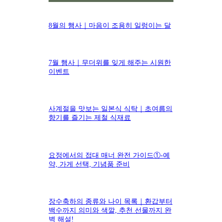
8월의 행사｜마음이 조용히 일렁이는 달
7월 행사｜무더위를 잊게 해주는 시원한
이벤트
사계절을 맛보는 일본식 식탁｜초여름의
향기를 즐기는 제철 식재료
요정에서의 접대 매너 완전 가이드①-예
약, 가게 선택, 기념품 준비
장수축하의 종류와 나이 목록｜환갑부터
백수까지 의미와 색깔, 추천 선물까지 완
벽 해설!