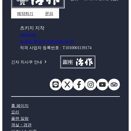
예약하기
문의
츠키지 지작
104-0044
도쿄도 츄오구 아카시쵸 14-19
적격 사업자 등록번호 : T1010001139174
긴자 치사쿠 안내
홈 페이지
요리
플랜 일람
객실・경관