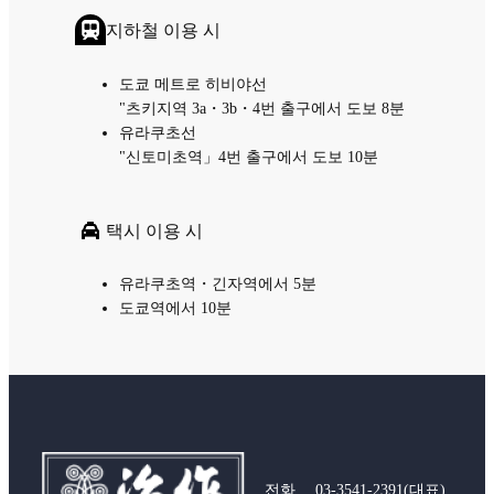
지하철 이용 시
도쿄 메트로 히비야선
"츠키지역 3a・3b・4번 출구에서 도보 8분
유라쿠초선
"신토미초역」4번 출구에서 도보 10분
택시 이용 시
유라쿠초역・긴자역에서 5분
도쿄역에서 10분
전화
03-3541-2391
(대표)