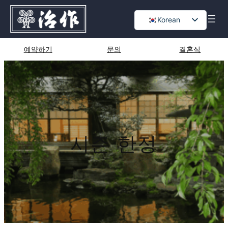
콘
Korean
텐
츠
Japanese
로
English
예약하기
문의
결혼식
바
Chinese
로
가
기
시즌 한정