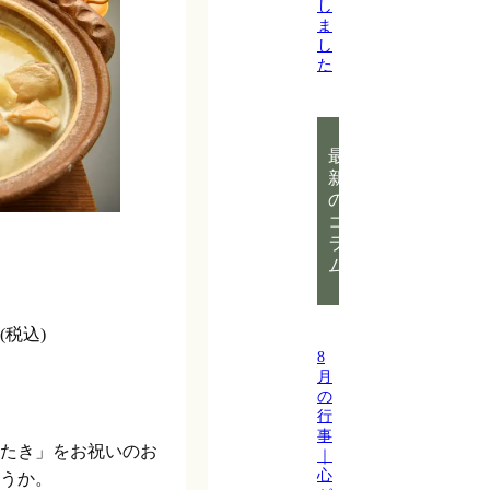
し
ま
し
た
最
新
の
コ
ラ
ム
(税込)
8
月
の
行
事
たき」をお祝いのお
｜
心
うか。