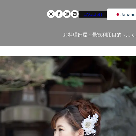
ENGLISH
Japane
English
Chinese
お料理
部屋・景観
利用目的
よく
Korean