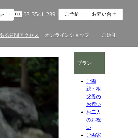
03-3541-2391
ご予約
お問い合せ
se
TEL
オンラインショップ
ご婚礼
ある質問
アクセス
プラン
ご両
親・祖
父母の
お祝い
お二人
のお祝
い
ご両家