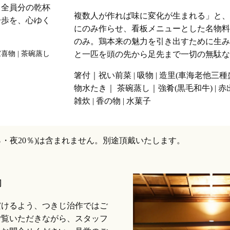
ま全員分の乾杯
複数人が作れば味に変化が生まれる」と、
一歩を、心ゆく
にのみ作らせ、看板メニューとした名物料
のみ。鶏本来の魅力を引き出すために生み
家喜物 | 茶碗蒸し
と一匹を頭の先から足先まで一切の無駄な
箸付｜祝い前菜 | 吸物 | 造里(車海老他三種盛) 
物水たき｜ 茶碗蒸し｜強肴(黒毛和牛) | 赤
雑炊 | 香の物 | 水菓子
％・夜20％)は含まれません。別途頂戴いたします。
内
だけるよう、つきじ治作ではご
ご覧いただきながら、スタッフ