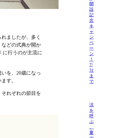
開
設
記
念
キ
ャ
げられましたが、多く
ン
ペ
」などの式典が開か
ー
年 に行うのが主流に
ン
！
7/
31
いを、20歳になっ
ま
います。
で
、それぞれの節目を
。
涼
を
呼
ぶ
、
夏
の