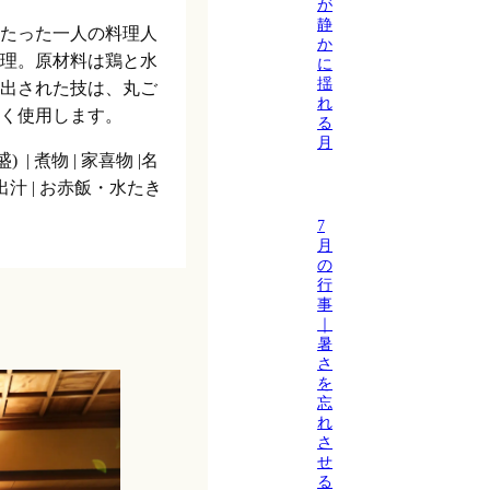
が
静
たった一人の料理人
か
理。原材料は鶏と水
に
揺
出された技は、丸ご
れ
く使用します。
る
月
| 煮物 | 家喜物 |名
出汁 | お赤飯・水たき
7
月
の
行
事
｜
暑
さ
を
忘
れ
さ
せ
る