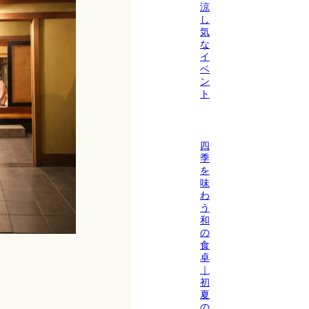
涼
し
気
な
イ
ベ
ン
ト
四
季
を
味
わ
う
和
の
食
卓
｜
初
夏
の