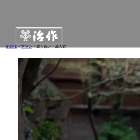
内
容
を
ス
キ
ッ
HOME
>
プラン
>
成人祝い・成人式
プ