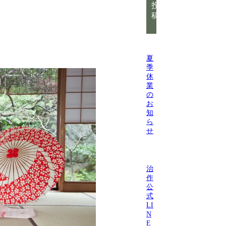
投
稿
夏
季
休
業
の
お
知
ら
せ
治
作
公
式
LI
N
E