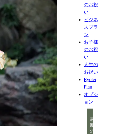
のお祝
い
ビジネ
スプラ
ン
お子様
のお祝
い
人生の
お祝い
Ryotei
Plan
オプシ
ョン
最
新
の