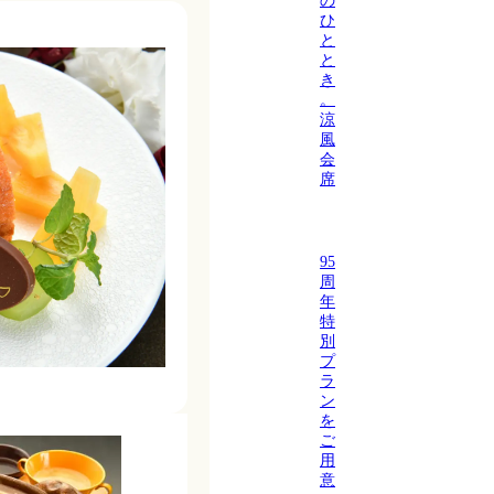
ひ
と
と
き
。
涼
風
会
席
95
周
年
特
別
プ
ラ
ン
を
ご
用
意