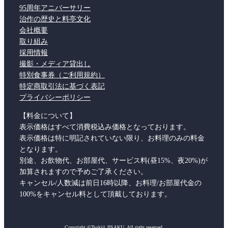
95周年アニバーサリー
治作の歴史と料亭文化
会社概要
取り組み
採用情報
撮影・メディア貸出し
特別食事券（ご利用規約）
特定商取引法に基づく表記
プライバシーポリシー
【料金について】
表示価格はすべて消費税込み価格となっております。
表示価格は特に明記されていない限り、お料理のみの料金
となります。
別途、お飲物代、お部屋代、サービス料(昼15%、夜20%)が
加算されますので予めご了承ください。
キャンセル/人数減は前日16時以降、お料理/お部屋代金の
100%をキャンセル料として頂戴しております。
Copyright ©Tsukiji JISAKU. All right reserved.