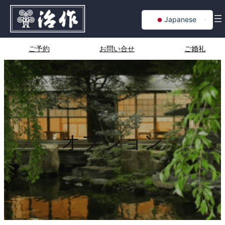
内
Japanese
容
を
English
ス
Chinese
ご予約
お問い合せ
ご婚礼
キ
Korean
ッ
プ
オプション