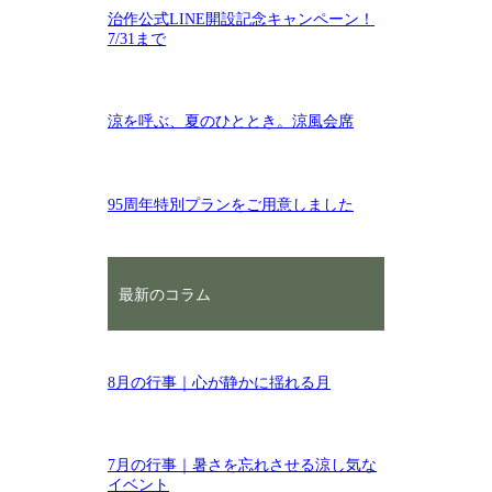
治作公式LINE開設記念キャンペーン！
7/31まで
涼を呼ぶ、夏のひととき。涼風会席
95周年特別プランをご用意しました
最新のコラム
8月の行事｜心が静かに揺れる月
7月の行事｜暑さを忘れさせる涼し気な
イベント