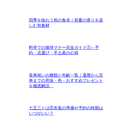
四季を味わう和の食卓｜初夏の香りを楽
しむ旬食材
料亭での接待マナー完全ガイド①―予
約・店選び・手土産の心得
長寿祝いの種類と年齢一覧｜還暦から百
寿までの意味・色・おすすめプレゼント
を徹底解説
七五三とは②衣装の準備や予約の時期は
いつがいい？