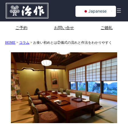
内
Japanese
容
を
English
ス
Chinese
ご予約
お問い合せ
ご婚礼
キ
Korean
ッ
プ
HOME
>
コラム
>
お食い初めとは②儀式の流れと作法をわかりやすく