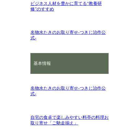
ビジネス人材を豊かに育てる“教養研
修”のすすめ
名物水たきのお取り寄せ‐つきじ治作公
式‐
基本情報
名物水たきのお取り寄せ‐つきじ治作公
式‐
自宅の食卓で楽しみやすい料亭の料理お
取り寄せ「ご馳走揃え」