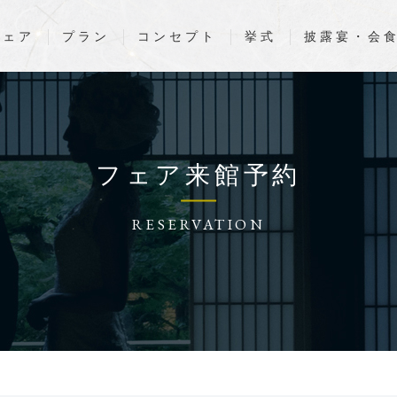
フェア
プラン
コンセプト
挙式
披露宴・会
フェア
来館予約
RESERVATION