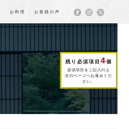
食
お料理
お客様の声
4
残り必須項目
個
必須項目をご記入の上
次のページへお進みくだ
さい。